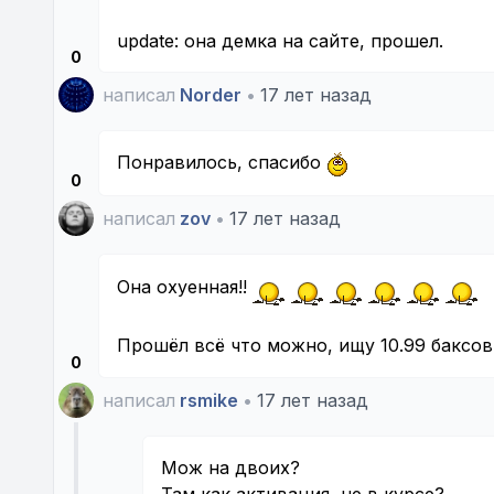
update: она демка на сайте, прошел.
0
написал
Norder
•
17 лет назад
Понравилось, спасибо
0
написал
zov
•
17 лет назад
Она охуенная!!
Прошёл всё что можно, ищу 10.99 баксо
0
написал
rsmike
•
17 лет назад
Мож на двоих?