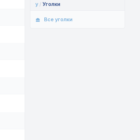
y
/
Уголки
Все уголки