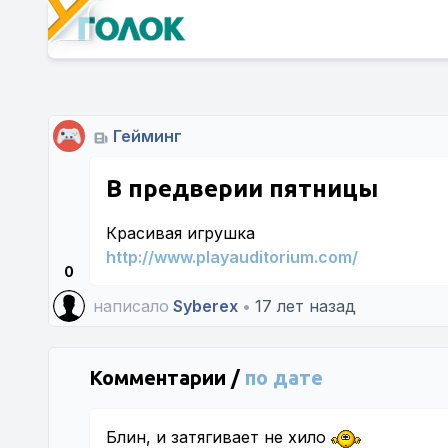
Гейминг
В предверии пятницы
Красивая игрушка
http://www.playauditorium.com/
0
написало
Syberex
•
17 лет назад
Комментарии /
по дате
Блин, и затягивает не хило