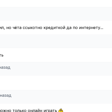
л, но чёта ссыкотно кредиткой да по интернету...
ть
назад
 назад
ожно только онлайн играть