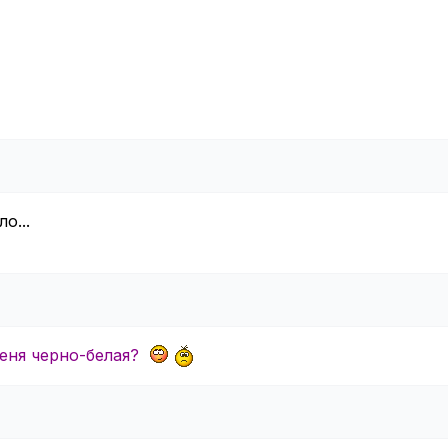
о...
меня черно-белая?