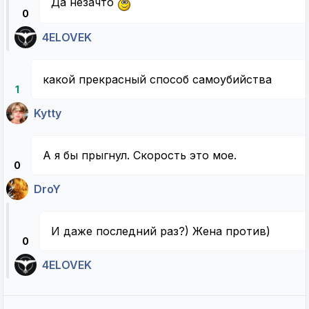
Да незачто
0
4ELOVEK
какой прекрасный способ самоубийства
1
Kytty
А я бы прыгнул. Скорость это мое.
0
DroY
И даже последний раз?) Жена против)
0
4ELOVEK