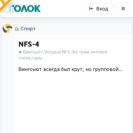
Вход
Спорт
NFS-4
Вингсьют,Wingsuit,NFS,Экстрим,человек
пчела,горы
Вингсьют всегда был крут, но групповой…