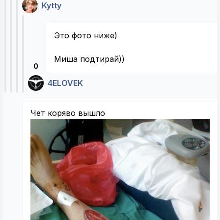
Kytty
Это фото ниже)
Миша подтирай))
0
4ELOVEK
Чет коряво вышло