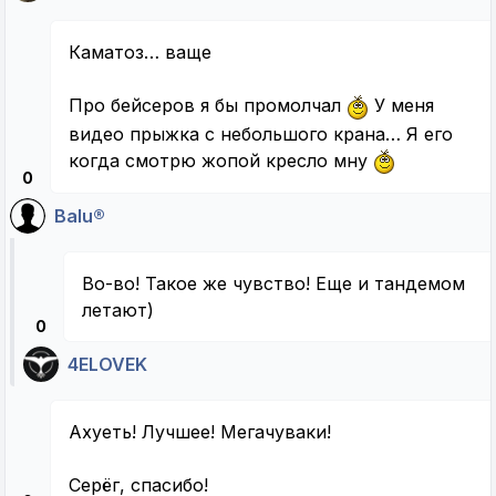
Каматоз… ваще
Про бейсеров я бы промолчал
У меня
видео прыжка с небольшого крана… Я его
когда смотрю жопой кресло мну
0
Balu®
Во-во! Такое же чувство! Еще и тандемом
летают)
0
4ELOVEK
Ахуеть! Лучшее! Мегачуваки!
Серёг, спасибо!