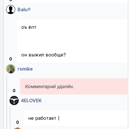
Balu®
оъ ёпт
он выжил вообще?
0
rsmike
Комментарий удалён.
0
4ELOVEK
не работает (
0