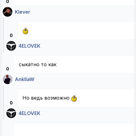
0
Klever
0
4ELOVEK
сыкатно то как
0
AnkllaW
Но ведь возможно
0
4ELOVEK