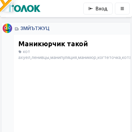
Вход
ЗМЙЪТЖУЦ
Маникюрчик такой
кот
ахуел,ленивцы,манипуляция,маникюр,когтеточка,котэ