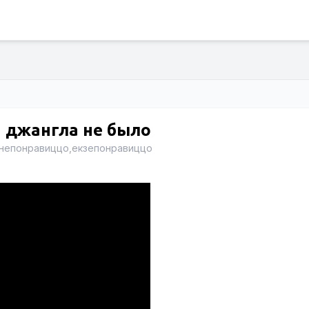
а джангла не было
унепонравиццо,екзепонравиццо