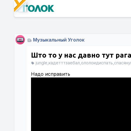
Музыкальный Уголок
Што то у нас давно тут раг
jungle,кадетттзаебал,ололоидиспать,спасян
Надо исправить