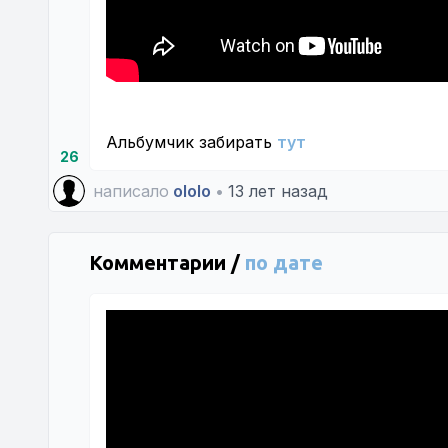
Альбумчик забирать
тут
26
написало
ololo
•
13 лет назад
Комментарии /
по дате