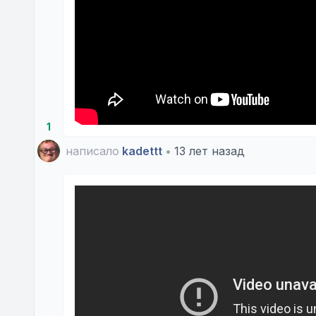
1
написало
kadettt
•
13 лет назад