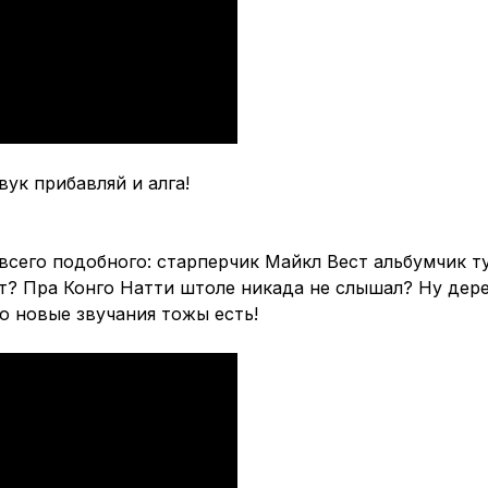
вук прибавляй и алга!
всего подобного: старперчик Майкл Вест альбумчик т
ст? Пра Конго Натти штоле никада не слышал? Ну дере
о новые звучания тожы есть!