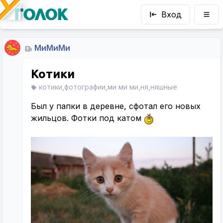
Вход
МиМиМи
Котики
котики,фотографии,ми ми ми,ня,няшные
Был у папки в деревне, сфотал его новых
жильцов. Фотки под катом