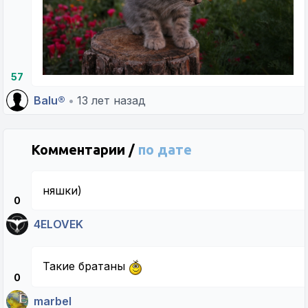
57
Balu®
•
13 лет назад
Комментарии /
по дате
няшки)
0
4ELOVEK
Такие братаны
0
marbel