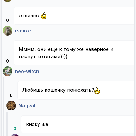
отлично
0
rsmike
Мммм, они еще к тому же наверное и
пахнут котятами))))
0
neo-witch
Любишь кошечку понюхать?
0
Nagvall
киску же!
3