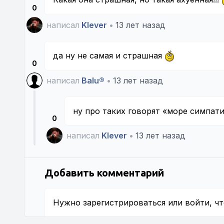
0
написал
Klever
•
13 лет назад
да ну не самая и страшная
0
написал
Balu®
•
13 лет назад
ну про таких говорят «море симпат
0
написал
Klever
•
13 лет назад
Добавить комментарий
Нужно
зарегистрироваться
или
войти
, ч