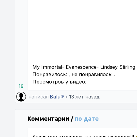
My Immortal- Evanescence- Lindsey Stirling
Понравилось:
, не понравилось:
.
Просмотров у видео:
16
написал
Balu®
•
13 лет назад
Комментарии /
по дате
Какая она страшная, но такая ахуенная!!!