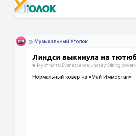
Музыкальный Уголок
Линдси выкинула на тютюб
My Immortal,Evanescence,Lindsey Stirling,cover
Нормальный ковер на «Май Иммортал»