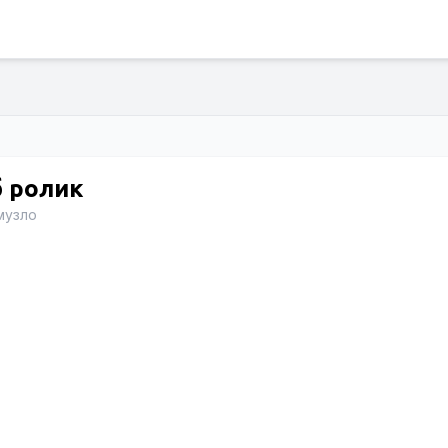
 ролик
,музло