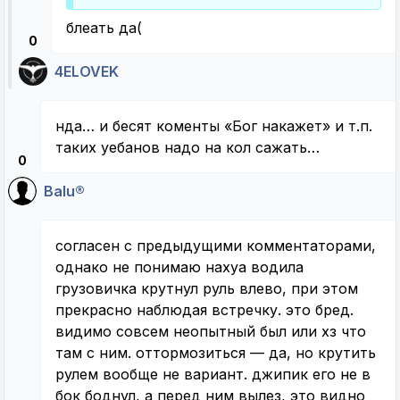
блеать да(
0
4ELOVEK
нда… и бесят коменты «Бог накажет» и т.п.
таких уебанов надо на кол сажать…
0
Balu®
согласен с предыдущими комментаторами,
однако не понимаю нахуа водила
грузовичка крутнул руль влево, при этом
прекрасно наблюдая встречку. это бред.
видимо совсем неопытный был или хз что
там с ним. оттормозиться — да, но крутить
рулем вообще не вариант. джипик его не в
бок боднул, а перед ним вылез, это видно