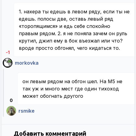
1. нахера ты едешь в левом ряду, если ты не
едешь. полосы две, оставь левый ряд
«торопящимся» и едь себе спокойно
правым рядом. 2. я не поняла зачем он руль
крутил, джип ему в бок въезжал или что?
вроде просто обгонял, чего кидаться то.
-1
morkovka
он левым рядом на обгон шел. На М5 не
так уж и много мест где один тихоход
может обогнать другого
0
rsmike
Добавить комментарий