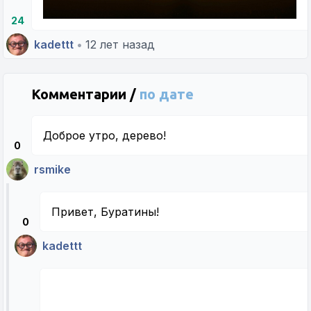
24
kadettt
•
12 лет назад
Комментарии /
по дате
Доброе утро, дерево!
0
rsmike
Привет, Буратины!
0
kadettt