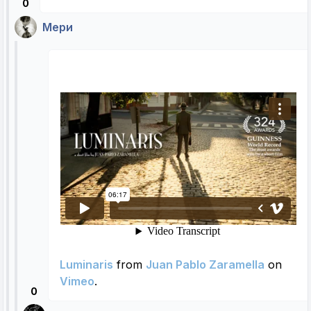
0
Мери
Luminaris
from
Juan Pablo Zaramella
on
Vimeo
.
0