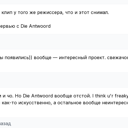
ь клип у того же режиссера, что и этот снимал.
тервью с Die Antwoord
ы появились)) вообще — интересный проект. свежачок
и чо. Но Die Antwoord вообще отстой. I think u'r freaky
тя как-то искусственно, а остальное вообще неинтересно
назад