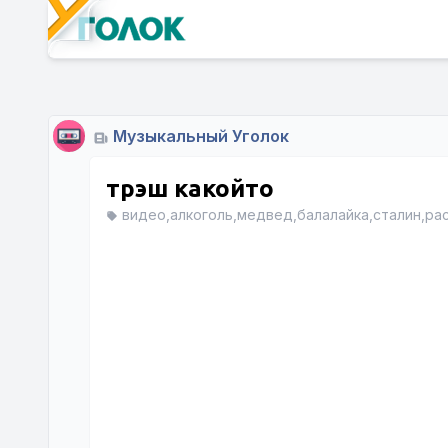
Музыкальный Уголок
трэш какойто
видео,алкоголь,медвед,балалайка,сталин,ра