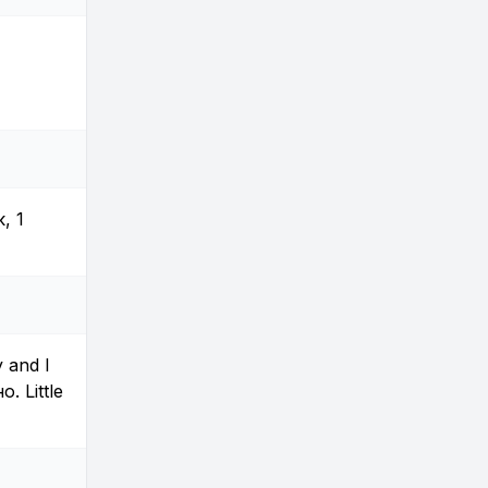
, 1
 and I
. Little