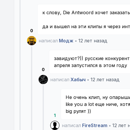
к слову, Die Antwoord хочет заказат
да и вышел на эти клипы я через ин
0
написал
Модж
•
12 лет назад
завидуют?)) русские конкурент
апреля запустился в этом году
0
написал
Хабыч
•
12 лет назад
Не очень клип, ну опарыши 
like you a lot еще ниче, хо
big рулят ))
1
написал
FireStream
•
12 лет 