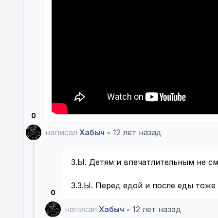
0
написал
Хабыч
•
12 лет назад
З.Ы. Детям и впечатлительным не см
З.З.Ы. Перед едой и после еды тоже
0
написал
Хабыч
•
12 лет назад