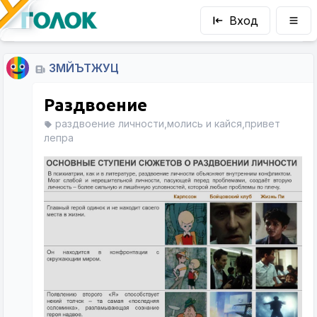
Вход
ЗМЙЪТЖУЦ
Раздвоение
раздвоение личности,молись и кайся,привет
лепра