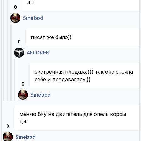
40
0
Sinebod
писят же было))
0
4ELOVEK
экстренная продажа))) так она стояла
себе и продавалась ))
0
Sinebod
меняю 8ку на двигатель для опель корсы
1,4
0
Sinebod