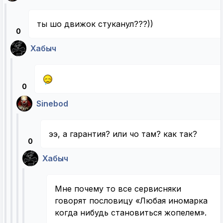
ты шо движок стуканул???))
0
Хабыч
0
Sinebod
ээ, а гарантия? или чо там? как так?
0
Хабыч
Мне почему то все сервисняки
говорят пословицу «Любая иномарка
когда нибудь становиться жопелем».