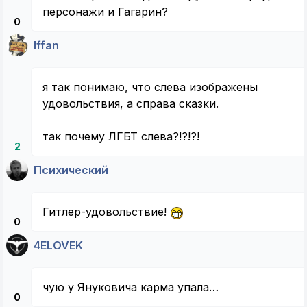
персонажи и Гагарин?
0
Iffan
я так понимаю, что слева изображены
удовольствия, а справа сказки.
так почему ЛГБТ слева?!?!?!
2
Психический
Гитлер-удовольствие!
0
4ELOVEK
чую у Януковича карма упала…
0