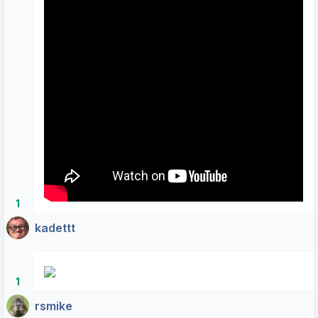
1
kadettt
1
rsmike