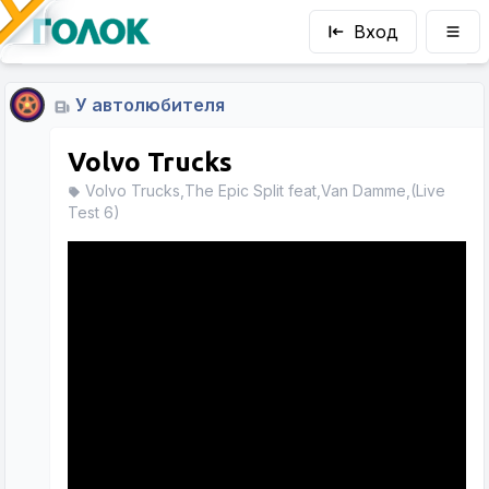
Вход
У автолюбителя
Volvo Trucks
Volvo Trucks,The Epic Split feat,Van Damme,(Live
Test 6)