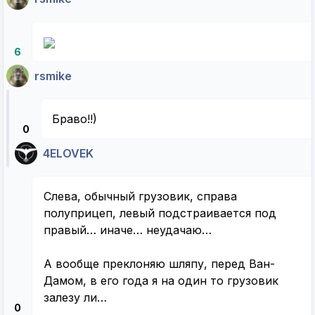
6
rsmike
Браво!!)
0
4ELOVEK
Слева, обычный грузовик, справа
полуприцеп, левый подстраивается под
правый… иначе… неудачаю…
А вообще преклоняю шляпу, перед Ван-
Дамом, в его года я на один то грузовик
залезу ли…
0