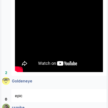
2
Goldeneye
epic
0
rsmike