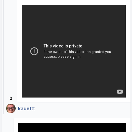
0
kadettt