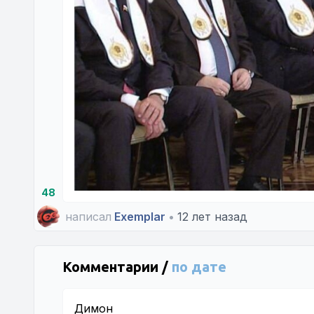
48
написал
Exemplar
•
12 лет назад
Комментарии /
по дате
Димон