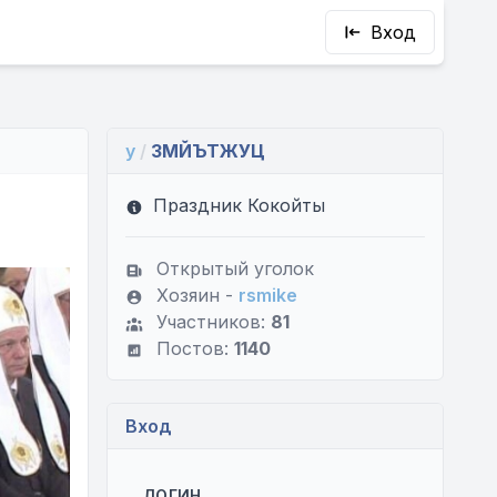
Вход
y
/
ЗМЙЪТЖУЦ
Праздник Кокойты
Открытый уголок
Хозяин -
rsmike
Участников:
81
Постов:
1140
Вход
ЛОГИН