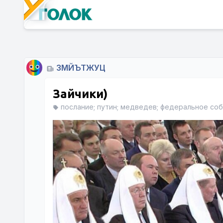
ЗМЙЪТЖУЦ
Зайчики)
послание; путин; медведев; федеральное со