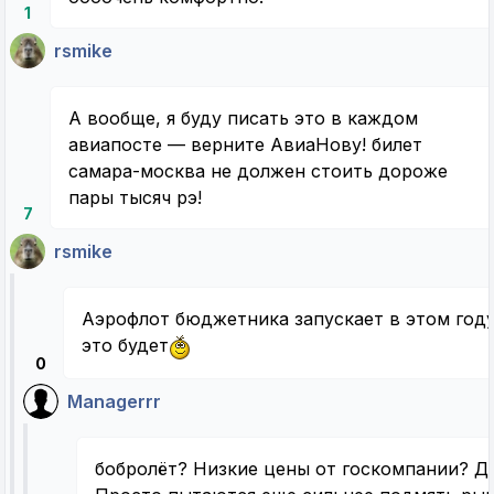
1
rsmike
А вообще, я буду писать это в каждом
авиапосте — верните АвиаНову! билет
самара-москва не должен стоить дороже
пары тысяч рэ!
7
rsmike
Аэрофлот бюджетника запускает в этом год
это будет
0
Managerrr
бобролёт? Низкие цены от госкомпании? Да