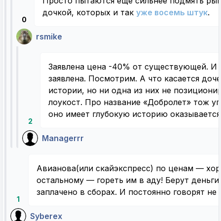
Просто пытаются еще сильнее подмять ры
дочкой, которых и так
уже восемь штук
.
0
rsmike
Заявлена цена -40% от существующей. И
заявлена. Посмотрим. А что касается доче
истории, но ни одна из них не позициони
лоукост. Про название «Добролет» тож уг
оно имеет глубокую историю оказываетс
2
Managerrr
Авианова(или скайэкспресс) по ценам — хор
остальному — гореть им в аду! Берут деньги 
заплачено в сборах. И постоянно говорят не
1
Syberex