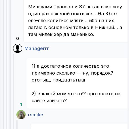
Мильками Трансов и S7 летал в москву
один раз с женой опять же… На Ютах
еле-еле копиться млять… ибо на них
летаю в основном только в Нижний… а
там милек хер да маненько.
0
Managerrr
1) а достаточное количество это
примерно сколько — ну, порядок?
стотыщ, тридцатьтыщ
2) в какой момент-то!? про оплате на
сайте или что?
1
rsmike