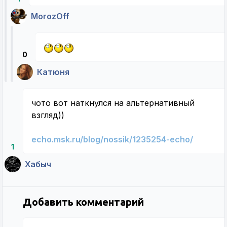
MorozOff
0
Катюня
чото вот наткнулся на альтернативный
взгляд))
echo.msk.ru/blog/nossik/1235254-echo/
1
Хабыч
Добавить комментарий