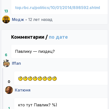
top.rbc.ru/politics/10/01/2014/898592.shtml
13
Модж
•
12 лет назад
Комментарии /
по дате
Павлику — пиздец?
6
Iffan
0
Катюня
кто тут Павлик? %)
1