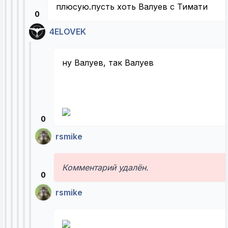
плюсую.пусть хоть Валуев с Тимати
0
4ELOVEK
ну Валуев, так Валуев
0
rsmike
Комментарий удалён.
0
rsmike