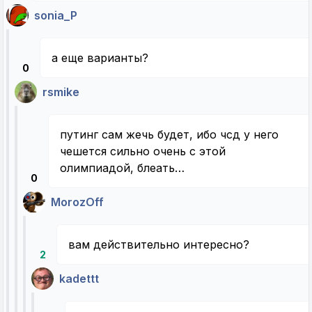
sonia_P
а еще варианты?
0
rsmike
путинг сам жечь будет, ибо чсд у него
чешется сильно очень с этой
олимпиадой, блеать…
0
MorozOff
вам действительно интересно?
2
kadettt