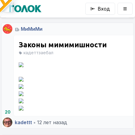
Вход
МиМиМи
Законы мимимишности
кадеттзаебал
20
kadettt
•
12 лет назад