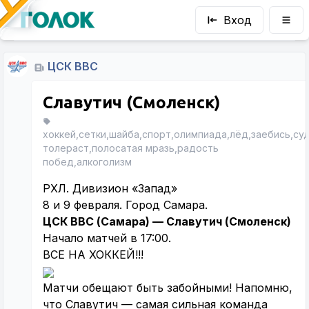
Вход
ЦСК ВВС
Славутич (Смоленск)
хоккей,сетки,шайба,спорт,олимпиада,лёд,заебись,су
толераст,полосатая мразь,радость
побед,алкоголизм
РХЛ. Дивизион «Запад»
8 и 9 февраля. Город Самара.
ЦСК ВВС (Самара) — Славутич (Смоленск)
Начало матчей в 17:00.
ВСЕ НА ХОККЕЙ!!!
Матчи обещают быть забойными! Напомню,
что Славутич — самая сильная команда