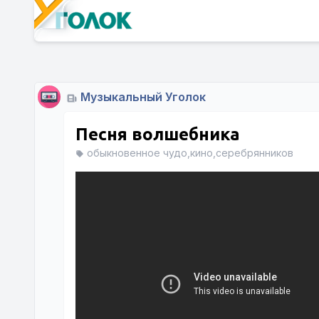
Музыкальный Уголок
Песня волшебника
обыкновенное чудо,кино,серебрянников