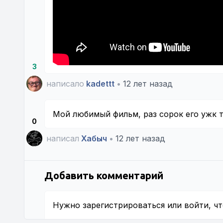
3
написало
kadettt
•
12 лет назад
Мой любимый фильм, раз сорок его ужк т
0
написал
Хабыч
•
12 лет назад
Добавить комментарий
Нужно
зарегистрироваться
или
войти
, ч