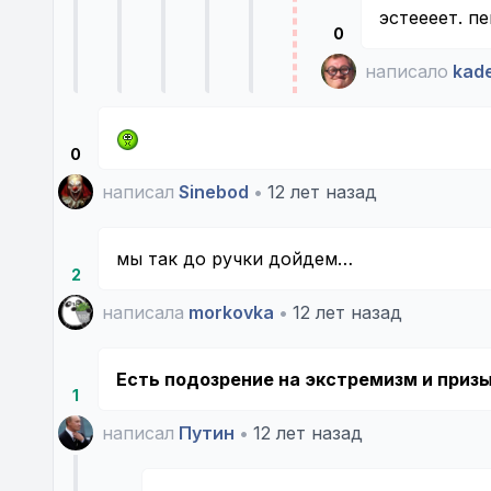
эстеееет. п
0
написало
kade
0
написал
Sinebod
•
12 лет назад
мы так до ручки дойдем…
2
написала
morkovka
•
12 лет назад
Есть подозрение на экстремизм и приз
1
написал
Путин
•
12 лет назад