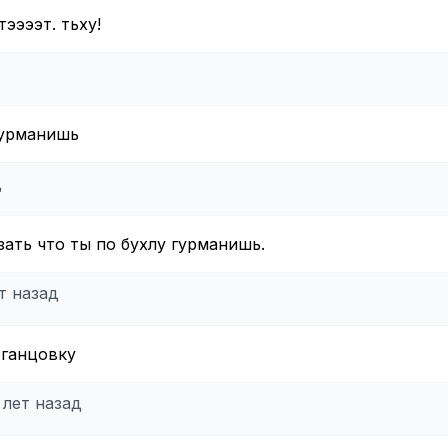
ээээт. тьху!
гурманишь
д
зать что ты по бухлу гурманишь.
ет назад
рганцовку
 лет назад