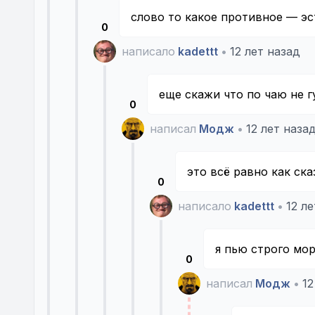
слово то какое противное — эст
0
написало
kadettt
•
12 лет назад
еще скажи что по чаю не 
0
написал
Модж
•
12 лет наза
это всё равно как ска
0
написало
kadettt
•
12 л
я пью строго мо
0
написал
Модж
•
12