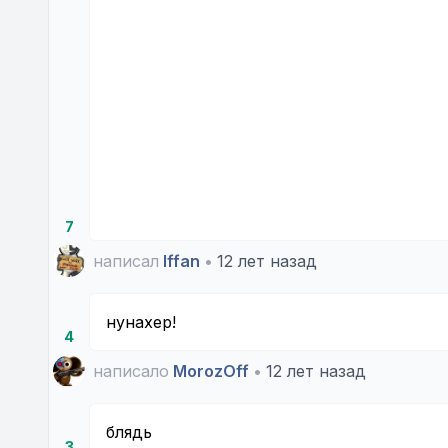
7
написал
Iffan
•
12 лет назад
нунахер!
4
написало
MorozOff
•
12 лет назад
блядь
3