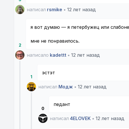
написал
rsmike
•
12 лет назад
я вот думаю — я петербужец или слабон
мне не понравилось.
2
написало
kadettt
•
12 лет назад
эстэт
1
написал
Модж
•
12 лет назад
педант
0
написал
4ELOVEK
•
12 лет назад