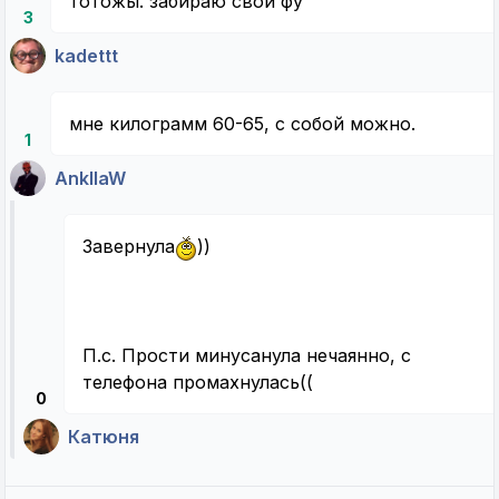
тотожы. забираю свои фу
3
kadettt
мне килограмм 60-65, с собой можно.
1
AnkllaW
Завернула
))
П.с. Прости минусанула нечаянно, с
телефона промахнулась((
0
Катюня