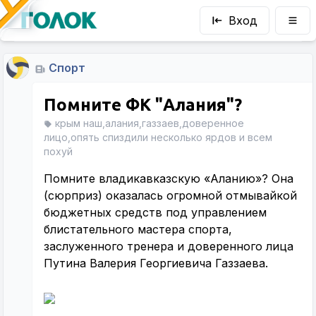
Вход
Спорт
Помните ФК "Алания"?
крым наш,алания,газзаев,доверенное
лицо,опять спиздили несколько ярдов и всем
похуй
Помните владикавказскую «Аланию»? Она
(сюрприз) оказалась огромной отмывайкой
бюджетных средств под управлением
блистательного мастера спорта,
заслуженного тренера и доверенного лица
Путина Валерия Георгиевича Газзаева.