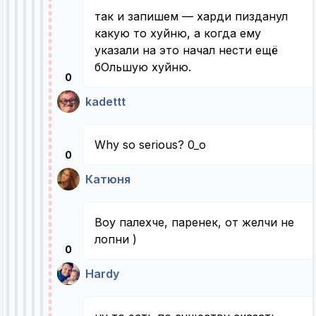
так и запишем — харди пизданул
какую то хуйню, а когда ему
указали на это начал нести ещё
бОльшую хуйню.
0
kadettt
Why so serious? 0_о
0
Катюня
Воу палехче, паренек, от желчи не
лопни )
0
Hardy