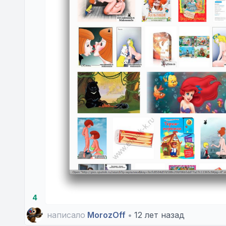
4
написало
MorozOff
•
12 лет назад