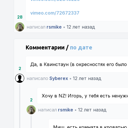
vimeo.com/72672337
28
написал
rsmike
•
12 лет назад
Комментарии /
по дате
Да, в Квинстаун (в окресностях его было
2
написало
Syberex
•
12 лет назад
Хочу в NZ! Игорь, у тебя есть нену
2
написал
rsmike
•
12 лет назад
Миш, есть комната в кроватью