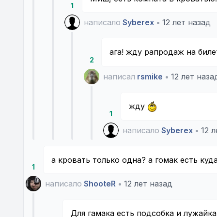
1
написало
Syberex
•
12 лет назад
ага! жду рапродаж на бил
2
написал
rsmike
•
12 лет наза
жду
1
написало
Syberex
•
12 
а кровать только одна? а гомак есть куд
1
написало
ShooteR
•
12 лет назад
Для гамака есть подсобка и лужайк