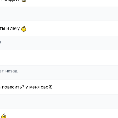
еты и лечу
д
лет назад
а повесить? у меня свой)
а