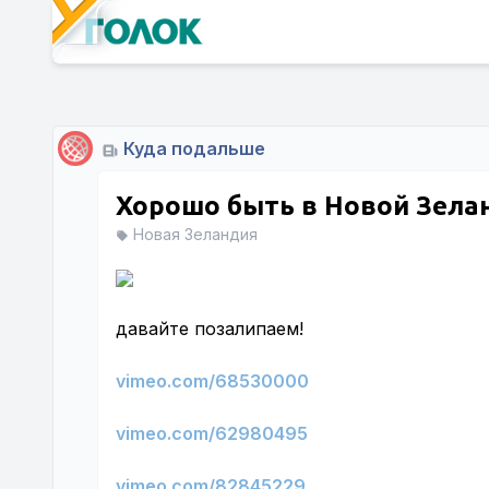
Куда подальше
Хорошо быть в Новой Зела
Новая Зеландия
давайте позалипаем!
vimeo.com/68530000
vimeo.com/62980495
vimeo.com/82845229