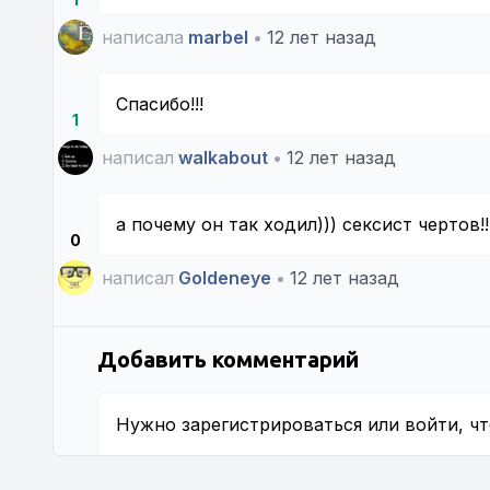
написала
marbel
•
12 лет назад
Спасибо!!!
1
написал
walkabout
•
12 лет назад
а почему он так ходил))) сексист чертов!!
0
написал
Goldeneye
•
12 лет назад
Добавить комментарий
Нужно
зарегистрироваться
или
войти
, ч