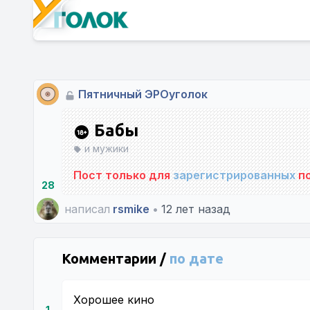
Пятничный ЭРОуголок
Бабы
и мужики
Пост только для
зарегистрированных
по
28
написал
rsmike
•
12 лет назад
Комментарии /
по дате
Хорошее кино
1