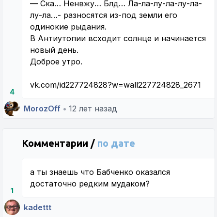
— Ска… Ненвжу… Блд… Ла-ла-лу-ла-лу-ла-
лу-ла…- разносятся из-под земли его
одинокие рыдания.
В Антиутопии всходит солнце и начинается
новый день.
Доброе утро.
vk.com/id227724828?w=wall227724828_2671
4
MorozOff
•
12 лет назад
Комментарии /
по дате
а ты знаешь что Бабченко оказался
достаточно редким мудаком?
1
kadettt