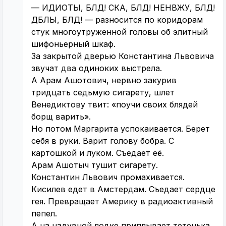
— ИДИОТЫ, БЛД! СКА, БЛД! НЕНВЖУ, БЛД!
ДБЛЫ, БЛД! — разносится по коридорам
стук многоутруженной головы об элитный
шифоньерный шкаф.
За закрытой дверью Константина Львовича
звучат два одиноких выстрела.
А Арам Ашотович, нервно закурив
тридцать седьмую сигарету, шлет
Венедиктову твит: «поучи своих блядей
борщ варить».
Но потом Маргарита успокаивается. Берет
себя в руки. Варит голову бобра. С
картошкой и луком. Съедает её.
Арам Ашотыч тушит сигарету.
Константин Львович промахивается.
Кисилев едет в Амстердам. Съедает сердце
гея. Превращает Америку в радиоактивный
пепел.
А на надувной лодке приплывает тетенька,