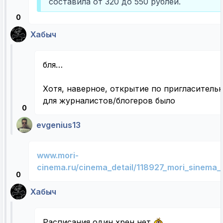
составила от 320 до 550 рублей.
0
Хабыч
бля…
Хотя, наверное, открытие по пригласитель
для журналистов/блогеров было
0
evgenius13
www.mori-
cinema.ru/cinema_detail/118927_mori_sinema_to
0
Хабыч
Расписания один хрен нет