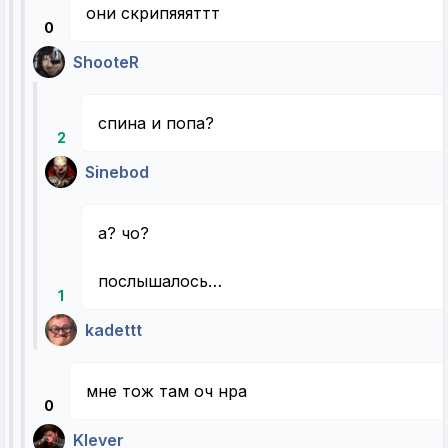
они скрипяяяттт
0
ShooteR
спина и попа?
2
Sinebod
а? чо?
послышалось…
1
kadettt
мне тож там оч нра
0
Klever