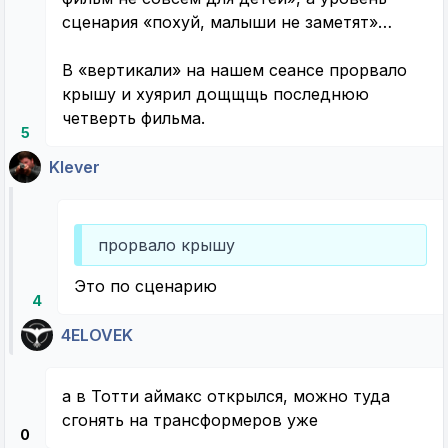
сценария «похуй, малыши не заметят»…
В «вертикали» на нашем сеансе прорвало
крышу и хуярил дощщщь последнюю
четверть фильма.
5
Klever
прорвало крышу
Это по сценарию
4
4ELOVEK
а в Тотти аймакс открылся, можно туда
сгонять на трансформеров уже
0