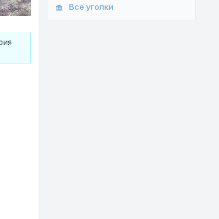
Все уголки
рия