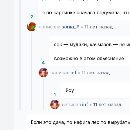
я по картинке сначала подумала, ч
2
написала
sonia_P
•
11 лет назад
сок — мудаки, качмазов — не и
возможно в этом обьяснение
4
написал
inf
•
11 лет назад
йоу
1
написал
inf
•
11 лет назад
Если это дача, то нафига лес то вырубать