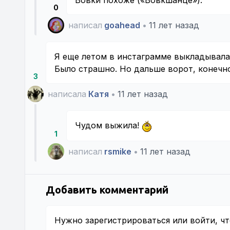
Вовки похоже («Вовкшанце»).
0
написал
goahead
•
11 лет назад
Я еще летом в инстаграмме выкладывала 
Было страшно. Но дальше ворот, конечно
3
написала
Катя
•
11 лет назад
Чудом выжила!
1
написал
rsmike
•
11 лет назад
Добавить комментарий
Нужно
зарегистрироваться
или
войти
, ч