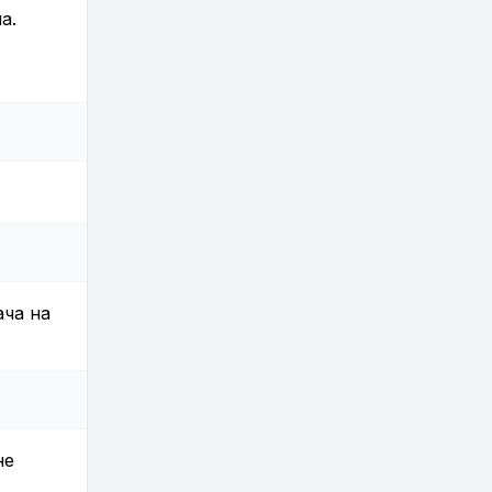
а.
ача на
не