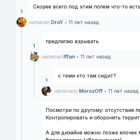
Скорее всего под этим полем что-то есть
1
написал
DroY
•
11 лет назад
предлагаю взрывать
1
написал
Iffan
•
11 лет назад
с теми кто там сидит?
1
написало
MorozOff
•
11 лет назад
Посмотри по другому: отсутствие л
Контролировать и оборонять терри
А для дизайна можно позже елочек 