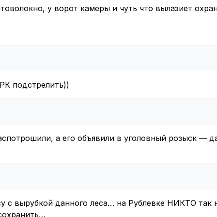
товолокно, у ворот камеры и чуть что вылазиет охран
ЗРК подстрелить))
аспотрошили, а его объявили в уголовный розыск — д
су с вырубкой данного леса… на Рублевке НИКТО так 
 сохранить…