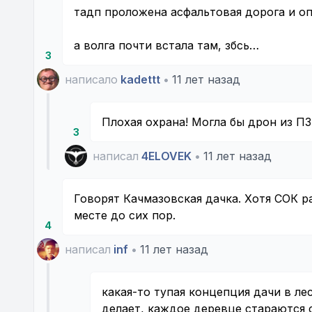
тадп проложена асфальтовая дорога и оп
а волга почти встала там, збсь…
3
написало
kadettt
•
11 лет назад
Плохая охрана! Могла бы дрон из П
3
написал
4ELOVEK
•
11 лет назад
Говорят Качмазовская дачка. Хотя СОК р
месте до сих пор.
4
написал
inf
•
11 лет назад
какая-то тупая концепция дачи в ле
делает, каждое деревце стараются