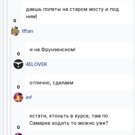
даешь полеты на старом мосту и под
ним)
0
Iffan
и на Фрунзенском!
0
4ELOVEK
отлично, сделаем
0
inf
кстати, ктоньть в курсе, там по
Cамарке ходить то можно уже?
0