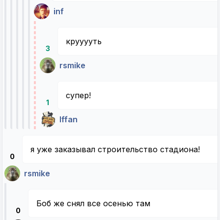
inf
крууууть
3
rsmike
супер!
1
Iffan
я уже заказывал строительство стадиона!
0
rsmike
Боб же снял все осенью там
0