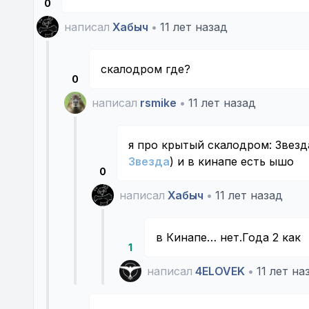
0
написал
Хабыч
•
11 лет назад
скалодром где?
0
написал
rsmike
•
11 лет назад
я про крытый скалодром: Звезд
Звезда
) и в кинапе есть ышо
0
написал
Хабыч
•
11 лет назад
в Кинапе… нет.Года 2 как
1
написал
4ELOVEK
•
11 лет на