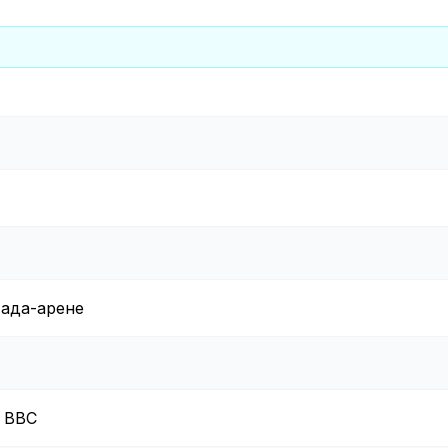
Лада-арене
К ВВС