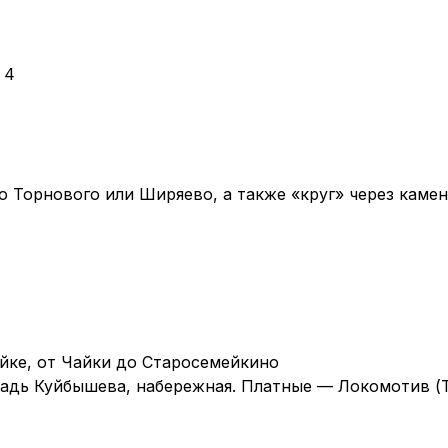
 4
 Торнового или Ширяево, а также «круг» через каме
йке, от Чайки до Старосемейкино
адь Куйбышева, набережная. Платные — Локомотив (