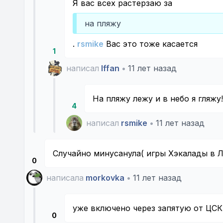
Я вас всех растерзаю за
на пляжу
.
rsmike
Вас это тоже касается
1
написал
Iffan
•
11 лет назад
На пляжу лежу и в небо я гляжу!
4
написал
rsmike
•
11 лет назад
Случайно минусанула( игры Хэкалады в 
0
написала
morkovka
•
11 лет назад
уже включено через запятую от ЦС
0