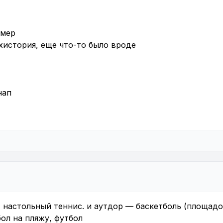
имер
хистория, еще что-то было вроде
нап
 настольный теннис. и аутдор — баскетболь (площад
ол на пляжу, футбол