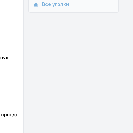
Все уголки
нную
Торпедо