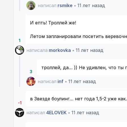
написал
rsmike
•
11 лет назад
И епть! Троллей же!
Летом запланировали посетить веревочн
1
написала
morkovka
•
11 лет назад
троллей, да… )) Не удивлен, что ты
3
написал
inf
•
11 лет назад
в Звезде боулинг… нет года 1,5-2 уже как
-1
написал
4ELOVEK
•
11 лет назад