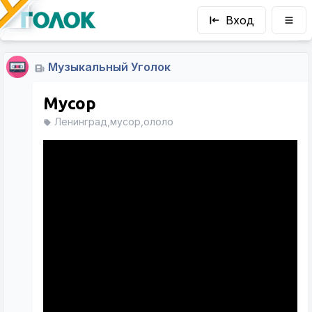
Вход
Музыкальный Уголок
Мусор
Ленинград,мусор,ололо