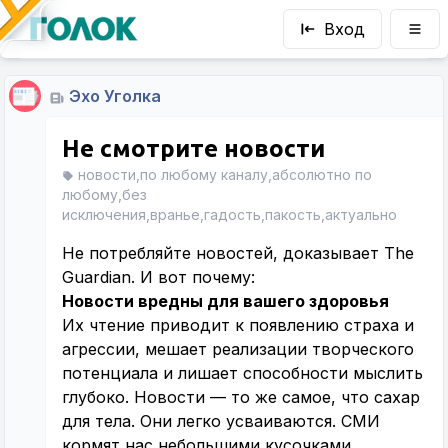
Вход
Эхо Уголка
Не смотрите новости
новости,по любому каналу,абсолютно по
любому,без
исключения,вранье,гадость,пакость,актуально
Не потребляйте новостей, доказывает The
Guardian. И вот почему:
Новости вредны для вашего здоровья
Их чтение приводит к появлению страха и
агрессии, мешает реализации творческого
потенциала и лишает способности мыслить
глубоко. Новости — то же самое, что сахар
для тела. Они легко усваиваются. СМИ
кормят нас небольшими кусочками