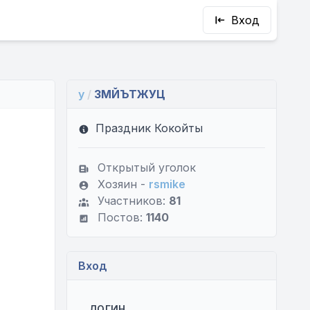
Вход
y
/
ЗМЙЪТЖУЦ
Праздник Кокойты
Открытый уголок
Хозяин -
rsmike
Участников:
81
Постов:
1140
Вход
ЛОГИН