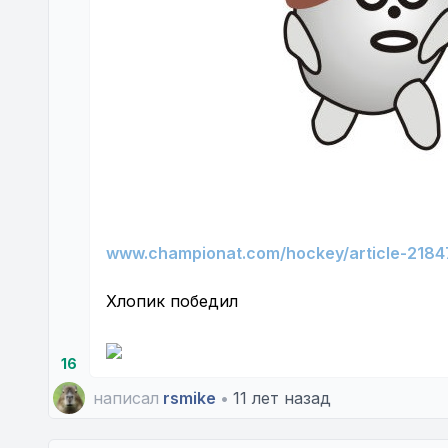
www.championat.com/hockey/article-21847
Хлопик победил
16
написал
rsmike
•
11 лет назад