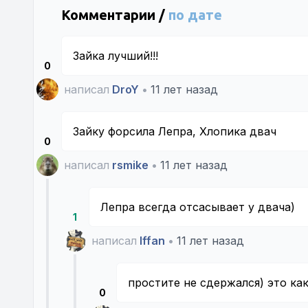
Комментарии /
по дате
Зайка лучший!!!
0
написал
DroY
•
11 лет назад
Зайку форсила Лепра, Хлопика двач
0
написал
rsmike
•
11 лет назад
Лепра всегда отсасывает у двача)
1
написал
Iffan
•
11 лет назад
простите не сдержался) это ка
0