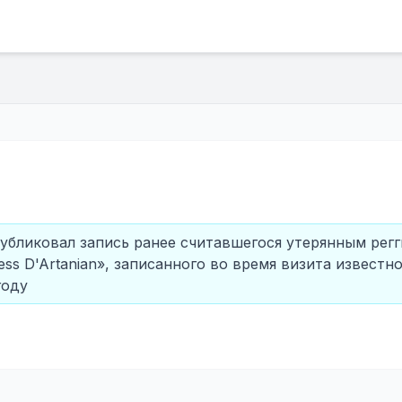
публиковал запись ранее считавшегося утерянным регг
ss D'Artanian», записанного во время визита известн
году