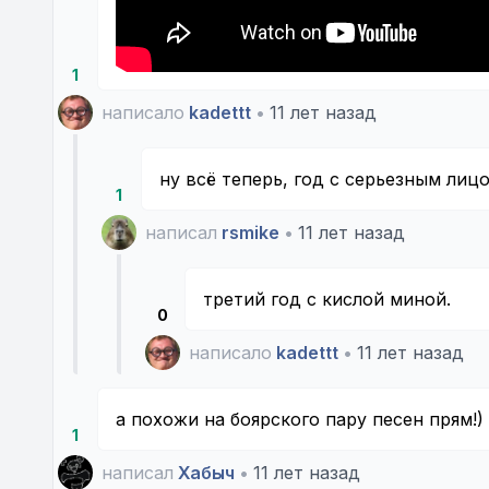
1
написало
kadettt
•
11 лет назад
ну всё теперь, год с серьезным лиц
1
написал
rsmike
•
11 лет назад
третий год с кислой миной.
0
написало
kadettt
•
11 лет назад
а похожи на боярского пару песен прям!)
1
написал
Хабыч
•
11 лет назад