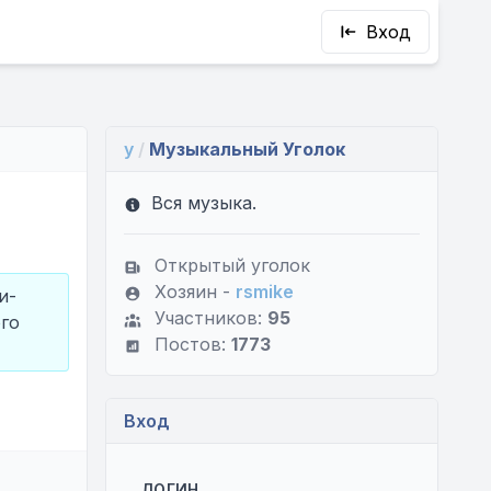
Вход
y
/
Музыкальный Уголок
Вся музыка.
Открытый уголок
Хозяин -
rsmike
и-
Участников:
95
ого
Постов:
1773
Вход
ЛОГИН