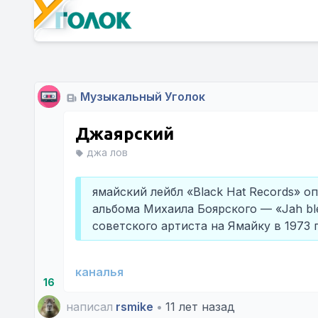
Музыкальный Уголок
Джаярский
джа лов
ямайский лейбл «Black Hat Records» о
альбома Михаила Боярского — «Jah ble
советского артиста на Ямайку в 1973 
каналья
16
написал
rsmike
•
11 лет назад