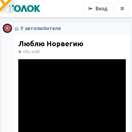
Вход
У автолюбителя
Люблю Норвегию
silly walk