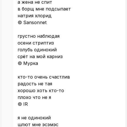
а жена не спит
в борщ мне подсыпает
натрия хлорид
© Sansonnet
грустно наблюдая
осени стриптиз
голубь одинокий
срёт на мой карниз
© Мурка
кто-то очень счастлив
радость не тая
хорошо хоть кто-то
плохо что не я
© IR
я не одинокий
шлют мне эсэмэс