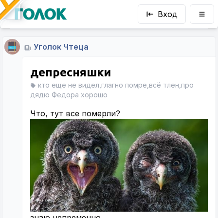
Вход
Уголок Чтеца
депресняшки
кто еще не видел,глагно помре,всё тлен,про
дядю Федора хорошо
Что, тут все померли?
знаю непременно