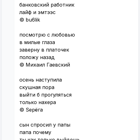
банковский работник
лайф и эмтээс
© bu6lik
посмотрю с любовью
в милые глаза
заверну в платочек
положу назад
© Михаил Гаевский
осень наступила
скушная пора
выйти б прогуляться
только нахера
© Sерёга
сын спросил у папы
папа почему
ты как только выйдешь