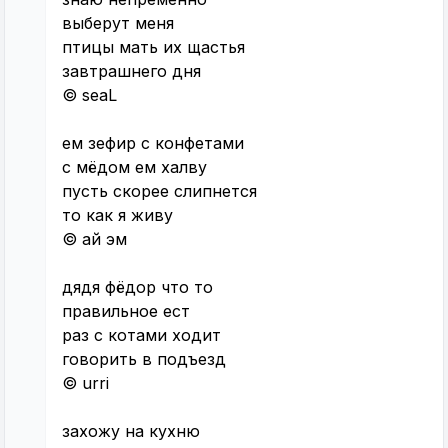
выберут меня
птицы мать их щастья
завтрашнего дня
© seaL
ем зефир с конфетами
с мёдом ем халву
пусть скорее слипнется
то как я живу
© ай эм
дядя фёдор что то
правильное ест
раз с котами ходит
говорить в подъезд
© urri
захожу на кухню