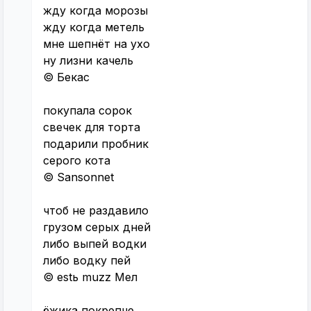
жду когда морозы
жду когда метель
мне шепнёт на ухо
ну лизни качель
© Бекас
покупала сорок
свечек для торта
подарили пробник
серого кота
© Sansonnet
чтоб не раздавило
грузом серых дней
либо выпей водки
либо водку пей
© estь muzz Мел
ёжика покрепче