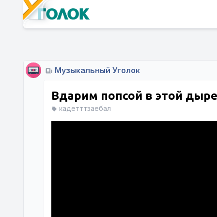
Музыкальный Уголок
Вдарим попсой в этой дыре
кадетттзаебал