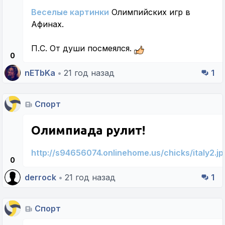
Веселые картинки
Олимпийских игр в
Афинах.
П.С. От души посмеялся.
0
nETbKa
•
21 год назад
1
Спорт
Олимпиада рулит!
http://s94656074.onlinehome.us/chicks/italy2.jp
0
derrock
•
21 год назад
1
Спорт