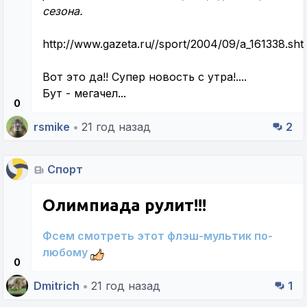
сезона.
http://www.gazeta.ru//sport/2004/09/a_161338.sht
Вот это да!! Супер новость с утра!....
Бут - мегачел...
0
rsmike
•
21 год назад
2
Спорт
Олимпиада рулит!!!
Фсем смотреть этот флэш-мультик по-
любому
0
Dmitrich
•
21 год назад
1