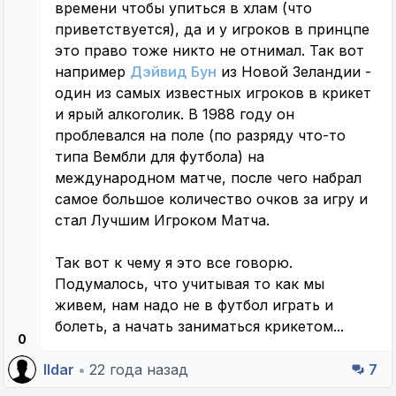
времени чтобы упиться в хлам (что
приветствуется), да и у игроков в принцпе
это право тоже никто не отнимал. Так вот
например
Дэйвид Бун
из Новой Зеландии -
один из самых известных игроков в крикет
и ярый алкоголик. В 1988 году он
проблевался на поле (по разряду что-то
типа Вембли для футбола) на
международном матче, после чего набрал
самое большое количество очков за игру и
стал Лучшим Игроком Матча.
Так вот к чему я это все говорю.
Подумалось, что учитывая то как мы
живем, нам надо не в футбол играть и
болеть, а начать заниматься крикетом...
0
Ildar
•
22 года назад
7