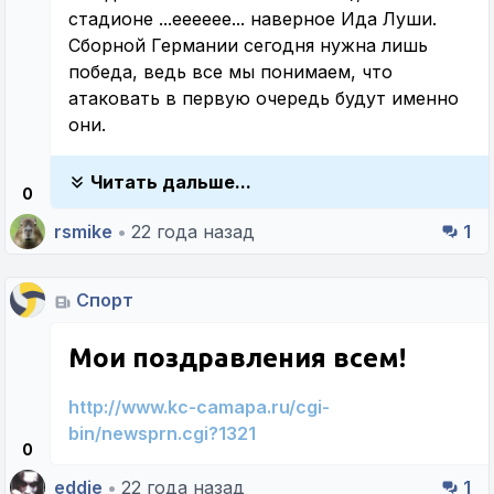
стадионе ...ееееее... наверное Ида Луши.
Сборной Германии сегодня нужна лишь
победа, ведь все мы понимаем, что
атаковать в первую очередь будут именно
они.
Читать дальше...
0
rsmike
•
22 года назад
1
Спорт
Мои поздравления всем!
http://www.kc-camapa.ru/cgi-
bin/newsprn.cgi?1321
0
eddie
•
22 года назад
1