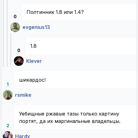
Полтинник 1.8 или 1.4?
0
evgenius13
1.8
0
Klever
шикардос!
1
rsmike
Уебищные ржавые тазы только картину
портят, да их маргинальные владельцы.
2
Hardy