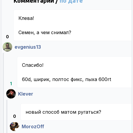
Комментарии /
по дате
Клева!
Семен, а чем снимал?
0
evgenius13
Спасибо!
60d, ширик, полтос фикс, пыха 600rt
1
Klever
новый способ матом ругаться?
0
MorozOff