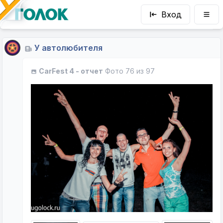
Вход
У автолюбителя
CarFest 4 - отчет
Фото 76 из 97