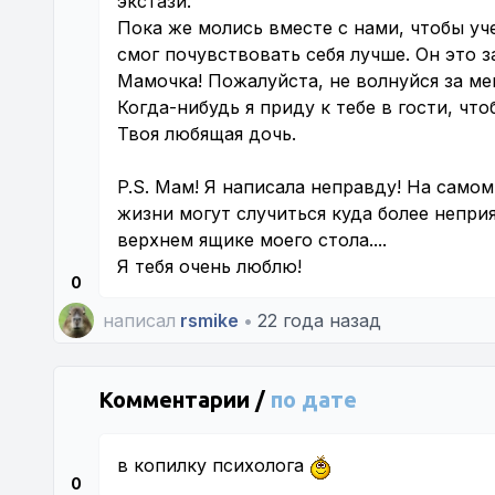
экстази.
Пока же молись вместе с нами, чтобы у
смог почувствовать себя лучше. Он это з
Мамочка! Пожалуйста, не волнуйся за меня
Когда-нибудь я приду к тебе в гости, чт
Твоя любящая дочь.
P.S. Мам! Я написала неправду! На самом 
жизни могут случиться куда более непри
верхнем ящике моего стола....
Я тебя очень люблю!
0
написал
rsmike
•
22 года назад
Комментарии /
по дате
в копилку психолога
0