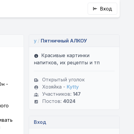
Вход
y
/
Пятничный АЛКОУ
Красивые картинки
напитков, их рецепты и тп
Открытый уголок
Он -
Хозяйка -
Kytty
Участников:
147
Постов:
4024
ного
ивать
Вход
и