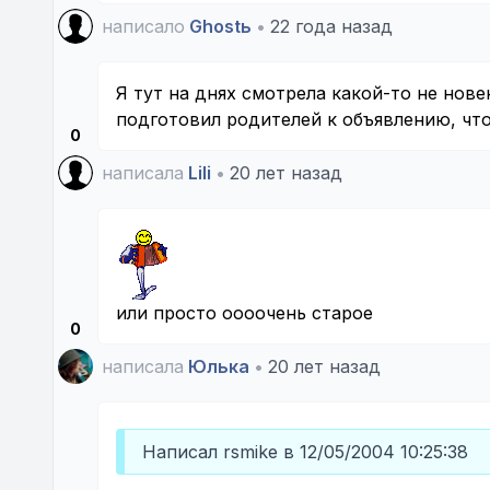
написало
Ghostь
•
22 года назад
Я тут на днях смотрела какой-то не нов
подготовил родителей к объявлению, что 
0
написала
Lili
•
20 лет назад
или просто оооочень старое
0
написала
Юлька
•
20 лет назад
Написал rsmike в 12/05/2004 10:25:38