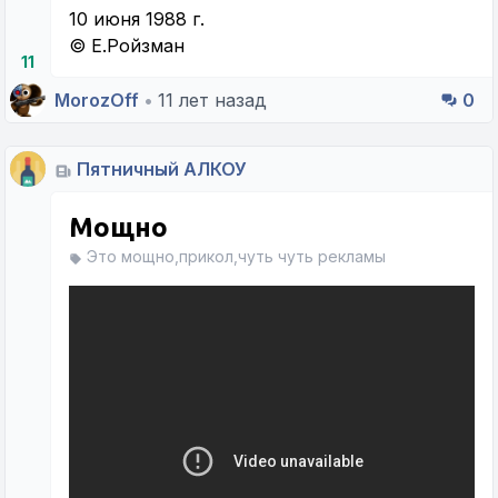
10 июня 1988 г.
© Е.Ройзман
11
MorozOff
•
11 лет назад
0
Пятничный АЛКОУ
Мощно
Это мощно,прикол,чуть чуть рекламы