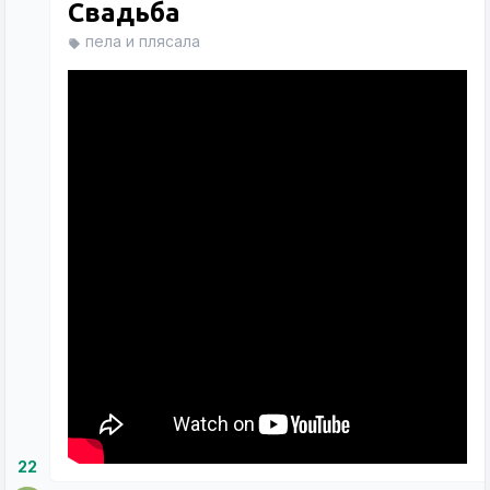
Свадьба
пела и плясала
22