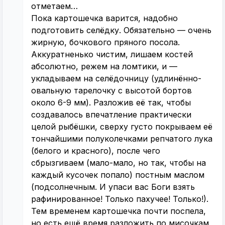
отметаем…
Пока картошечка варится, надобно
подготовить селёдку. Обязательно — очень
жирную, бочкового пряного посола.
Аккуратненько чистим, лишаем костей
абсолютно, режем на ломтики, и —
укладываем на селёдочницу (удлинённо-
овальную тарелочку с высотой бортов
около 6-9 мм). Разложив её так, чтобы
создавалось впечатление практически
целой рыбёшки, сверху густо покрываем её
тончайшими полуколечками репчатого лука
(белого и красного), после чего
сбрызгиваем (мало-мало, но так, чтобы на
каждый кусочек попало) постным маслом
(подсолнечным. И упаси вас Боги взять
рафинированное! Только пахучее! Только!).
Тем временем картошечка почти поспела,
но есть ещё время разложить по мисочкам