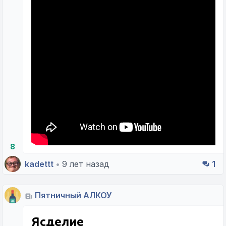
8
kadettt
•
9 лет назад
1
Пятничный АЛКОУ
Ясделие