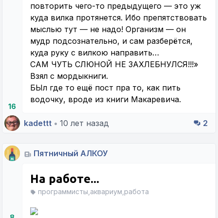
повторить чего-то предыдущего — это уж
куда вилка протянется. Ибо препятствовать
мыслью тут — не надо! Организм — он
мудр подсознательно, и сам разберётся,
куда руку с вилкою направить…
САМ ЧУТЬ СЛЮНОЙ НЕ ЗАХЛЕБНУЛСЯ!!!»
Взял с мордыкниги.
БЫл где то ещё пост пра то, как пить
водочку, вроде из книги Макаревича.
16
kadettt
•
10 лет назад
2
Пятничный АЛКОУ
На работе...
программисты,аквариум,работа
8