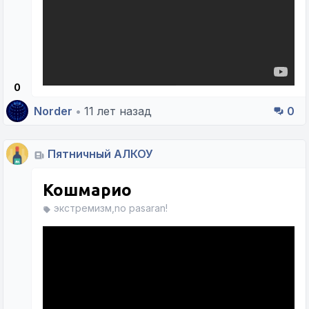
0
Norder
•
11 лет назад
0
Пятничный АЛКОУ
Кошмарио
экстремизм,no pasaran!