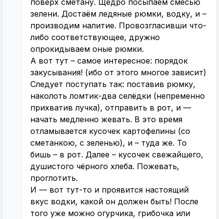
поверх сметану. Щедро посыпаем смесью
зелени. Достаём ледяные рюмки, водку, и –
производим налитие. Провозгласивши что-
либо соответствующее, дружно
опрокидываем оные рюмки.
А вот тут – самое интересное: порядок
закусывания! (ибо от этого многое зависит)
Следует поступать так: поставив рюмку,
наколоть ломтик-два селёдки (непременно
прихватив лучка), отправить в рот, и —
начать медленно жевать. В это время
отламывается кусочек картофелины (со
сметанкою, с зеленью), и – туда же. То
бишь – в рот. Далее – кусочек свежайшего,
душистого чёрного хлеба. Пожевать,
проглотить.
И — вот тут-то и проявится настоящий
вкус водки, какой он должен быть! После
того уже можно огурчика, грибочка или