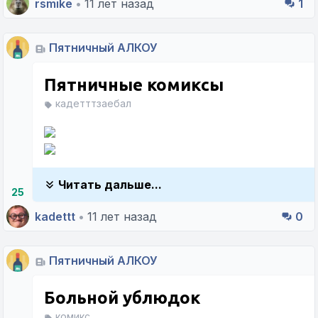
rsmike
•
11 лет назад
1
Пятничный АЛКОУ
Пятничные комиксы
кадетттзаебал
Читать дальше...
25
kadettt
•
11 лет назад
0
Пятничный АЛКОУ
Больной ублюдок
комикс