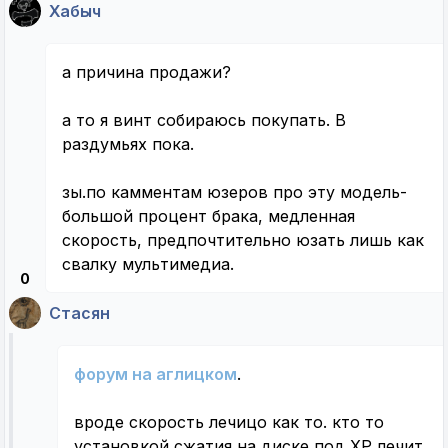
Хабыч
а причина продажи?
а то я винт собираюсь покупать. В
раздумьях пока.
зы.по камментам юзеров про эту модель-
большой процент брака, медленная
скорость, предпочтительно юзать лишь как
свалку мультимедиа.
0
Стасян
форум на аглицком
.
вроде скорость лечицо как то. кто то
установкой сжатия на диске под ХР лечит.