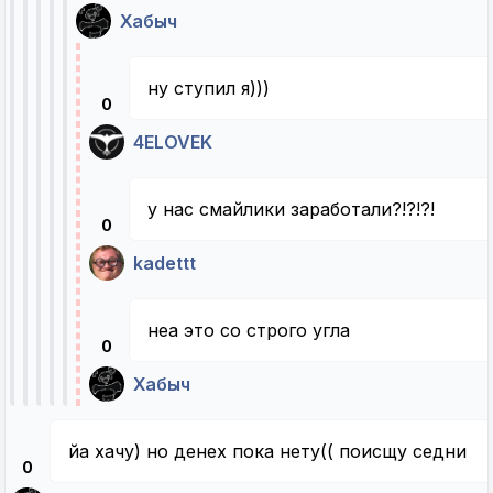
Хабыч
ну ступил я)))
0
4ELOVEK
у нас смайлики заработали?!?!?!
0
kadettt
неа это со строго угла
0
Хабыч
йа хачу) но денех пока нету(( поисщу седни
0