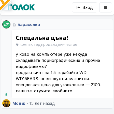
Вход
Барахолка
Спецальна цъна!
компьютер,продажа,винчестре
у ково на компьютере уже некуда
складывать порнографические и прочие
видеофильмы?
продаю винт на 1.5 терабайта WD
WD15EARS. нови. жужни. магнитни.
спецальная цена для уголковцев — 2100.
пешыте. стучите. звойните.
5
Модж
•
15 лет назад