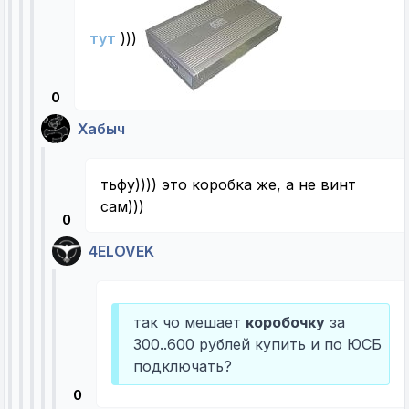
тут
)))
0
Хабыч
тьфу)))) это коробка же, а не винт
сам)))
0
4ELOVEK
так чо мешает
коробочку
за
300..600 рублей купить и по ЮСБ
подключать?
0