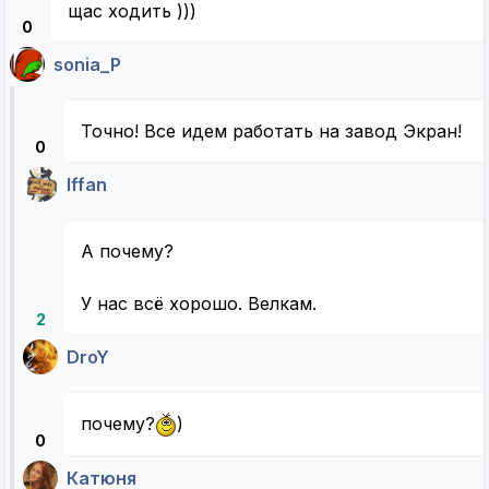
щас ходить )))
0
sonia_P
Точно! Все идем работать на завод Экран!
0
Iffan
А почему?
У нас всё хорошо. Велкам.
2
DroY
почему?
)
0
Катюня