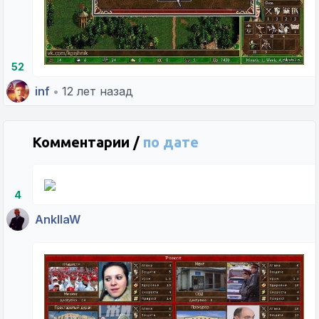
52
inf
•
12 лет назад
Комментарии /
по дате
4
AnkllaW