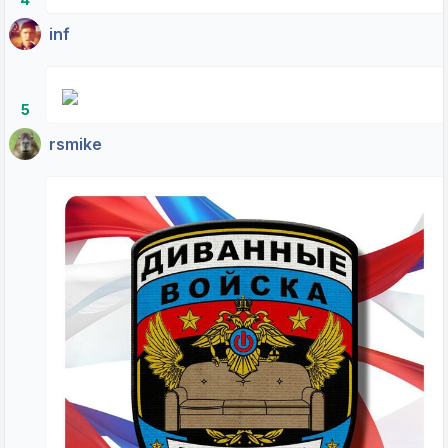
inf
5
rsmike