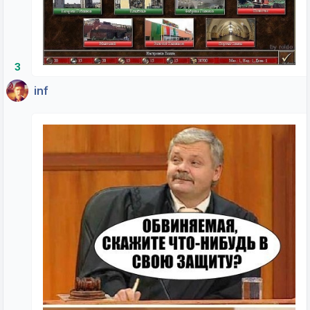
3
inf