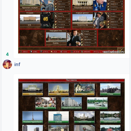
4
inf