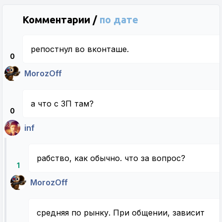
Комментарии /
по дате
репостнул во вконташе.
0
MorozOff
а что с ЗП там?
0
inf
рабство, как обычно. что за вопрос?
1
MorozOff
средняя по рынку. При общении, зависит