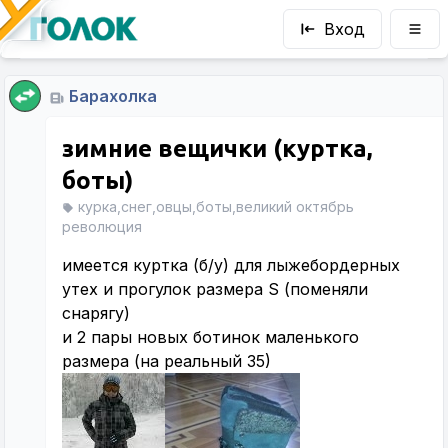
Вход
Барахолка
зимние вещички (куртка,
боты)
курка,снег,овцы,боты,великий октябрь
революция
имеется куртка (б/у) для лыжебордерных
утех и прогулок размера S (поменяли
снарягу)
и 2 пары новых ботинок маленького
размера (на реальный 35)