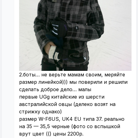
2.боты… не верьте мамам своим, меряйте
размер линейкой))) мы поверили и решили
сделать доброе дело… малы
первые UGg китайские из шерсти
австралийской овцы (делеко возят на
стрижку однако)
размер W-F6US, UK4 EU типа 37. реально
на 35 — 35,5 черные (фото со вспышкой
врут цвет (() цены 2200р.